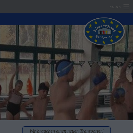
MENU
Home
Mitglied werden
Unser Verein
Projekte / Aktionen
Partnernetzwerk
Fotodokumentationen
Impressum
Datenschutz
Kontakt
Wir brauchen einen neuen Transporter!