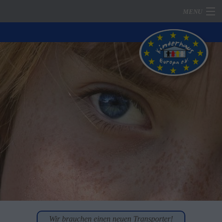
MENU
Home
Mitglied werden
Unser Verein
Projekte / Aktionen
Partnernetzwerk
Fotodokumentationen
Impressum
Datenschutz
Kontakt
Wir brauchen einen neuen Transporter!