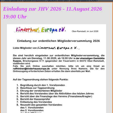
Mit unserer gemeinsamen Aktion mit der Landfrauen Ober
Ramstadt, 210 Weihnachtspäckchen für Kinderheime und
Einladung zur JHV 2026 - 11.August 2026
Jugendeinrichtungen in den Masuren,...
19:00 Uhr
Dezember 2017
erste Weihnachtstouren...
Der erste von 3 geplanten Weihnachtstransporten erfolgte schon
im November. Es waren eigentlich 2 Transporte....