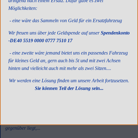
dringend nach einem Ersatz. Dafür gäbe es zwei
Oktober 2017
Möglichkeiten:
- eine wäre das Sammeln von Geld für ein Ersatzfahrzeug
Wir freuen uns über jede Geldspende auf unser
Spendenkonto
-DE40 5519 0000 0777 7510 17
- eine zweite wäre jemand bietet uns ein passendes Fahrzeug
für kleines Geld an, gern auch bis 5t und mit zwei Achsen
hinten und vielleicht auch mit mehr als zwei Sitzen....
Wir werden eine Lösung finden um unsere Arbeit fortzusetzen.
Sie können Teil der Lösung sein...
Neu restaurierte (Jugend-)Herberge erhält
noch fehlende Möbel
Die renovierte Jugendherberge in einem Ortsteil von Staszow
wird von der örtlichen Freiwilligen Feuerwehr, deren Stützpunkt
gegenüber liegt,...